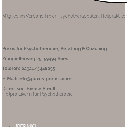
Mitglied im Verband Freier Psychotherapeuten, Heilpraktik
Praxis für Psychotherapie, Beratung & Coaching
Zinngießerweg 25, 59494 Soest
Telefon: 02921/3446255
E-Mail: info@praxis-preuss.com
Dr. rer. soc. Bianca Preuß
Heilpraktikerin für Psychotherapie
ÜBER MICH