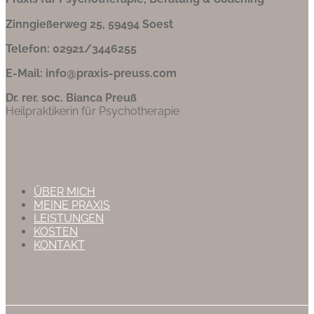
Zinngießerweg 25, 59494 Soest
Telefon: 02921/3446255
E-Mail: info@praxis-preuss.com
Dr. rer. soc. Bianca Preuß
Heilpraktikerin für Psychotherapie
ÜBER MICH
MEINE PRAXIS
LEISTUNGEN
KOSTEN
KONTAKT