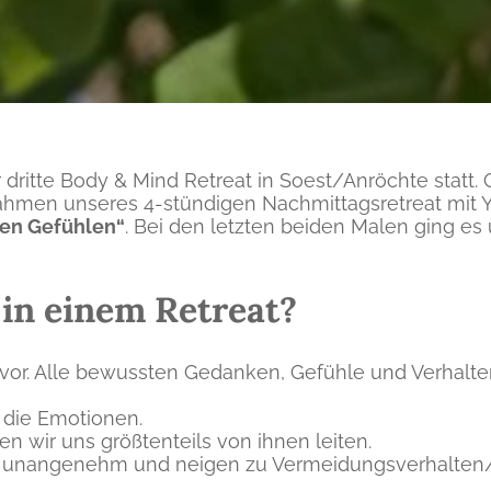
dritte Body & Mind Retreat in Soest/Anröchte statt. 
Rahmen unseres 4-stündigen Nachmittagsretreat mit 
len Gefühlen“
. Bei den letzten beiden Malen ging e
n einem Retreat?
 vor. Alle bewussten Gedanken, Gefühle und Verhalt
h die Emotionen.
n wir uns größtenteils von ihnen leiten.
ls unangenehm und neigen zu Vermeidungsverhalten/K