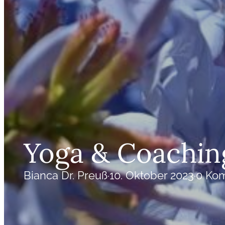
Yoga & Coachin
Bianca Dr. Preuß
·
10. Oktober 2023
·
0 Ko