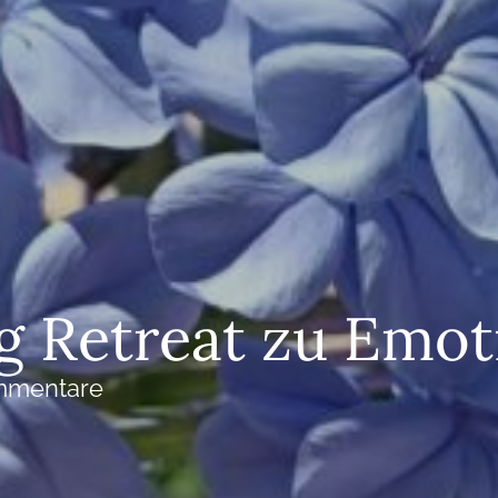
g Retreat zu Emo
mmentare